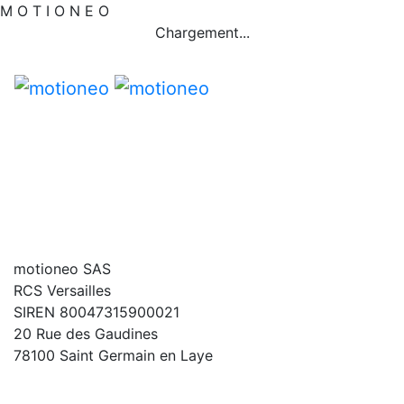
M
O
T
I
O
N
E
O
Chargement...
motioneo SAS
RCS Versailles
SIREN 80047315900021
20 Rue des Gaudines
78100 Saint Germain en Laye