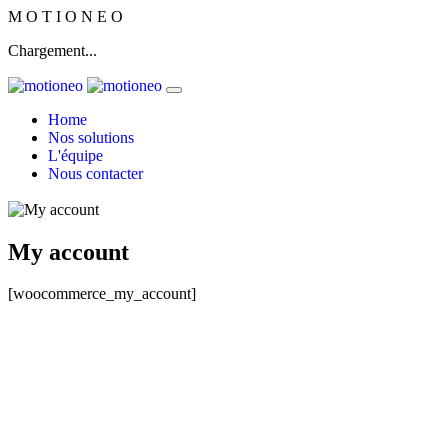
M
O
T
I
O
N
E
O
Chargement...
Home
Nos solutions
L'équipe
Nous contacter
My account
[woocommerce_my_account]