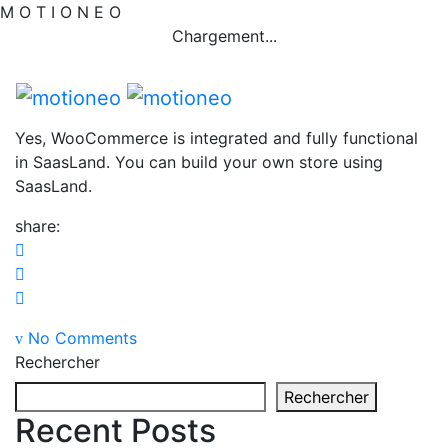
M
O
T
I
O
N
E
O
Chargement...
Yes, WooCommerce is integrated and fully functional
in SaasLand. You can build your own store using
SaasLand.
share:
No Comments
Rechercher
Rechercher
Recent Posts