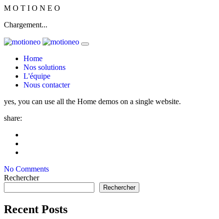
M
O
T
I
O
N
E
O
Chargement...
Home
Nos solutions
L'équipe
Nous contacter
yes, you can use all the Home demos on a single website.
share:
No Comments
Rechercher
Rechercher
Recent Posts