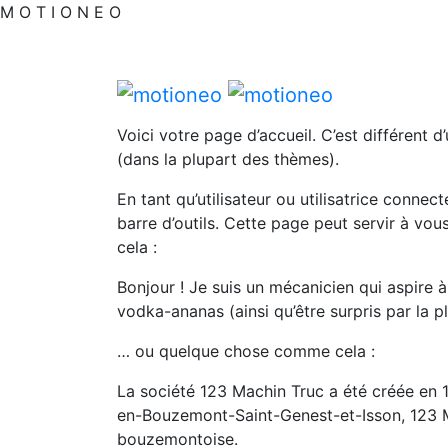
M
O
T
I
O
N
E
O
Voici votre page d’accueil. C’est différent 
(dans la plupart des thèmes).
En tant qu’utilisateur ou utilisatrice conn
barre d’outils. Cette page peut servir à vo
cela :
Bonjour ! Je suis un mécanicien qui aspire à 
vodka-ananas (ainsi qu’être surpris par la p
… ou quelque chose comme cela :
La société 123 Machin Truc a été créée en 1
en-Bouzemont-Saint-Genest-et-Isson, 123 M
bouzemontoise.